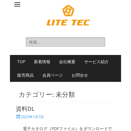
長輝LITETEC
～ 様々な造形方式に対応‎ ～
検
索:
メ
コ
TOP
新着情報
会社概要
サービス紹介
ン
イ
テ
ン
販売商品
会員ページ
お問合せ
ン
メ
ツ
ニ
へ
カテゴリー:
未分類
ス
ュ
キ
ー
ッ
資料DL
プ
投
2025年1月7日
稿
日
電子カタログ（PDFファイル）をダウンロードで